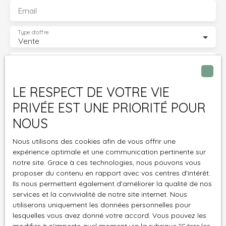
Email
Type d'offre
Vente
Type de bien
Maison
Localisation
LE RESPECT DE VOTRE VIE
Dannemarie (68210)
PRIVÉE EST UNE PRIORITÉ POUR
Budget max (€)
NOUS
Surface min (m²)
Nous utilisons des cookies afin de vous offrir une
expérience optimale et une communication pertinente sur
notre site. Grace à ces technologies, nous pouvons vous
Pièces min
proposer du contenu en rapport avec vos centres d'intérêt.
Ils nous permettent également d'améliorer la qualité de nos
J'accepte le traitement de mes données
services et la convivialité de notre site internet. Nous
utiliserons uniquement les données personnelles pour
personnelles conformément au RGPD. Si vous ne
lesquelles vous avez donné votre accord. Vous pouvez les
souhaitez pas faire l'objet de prospection