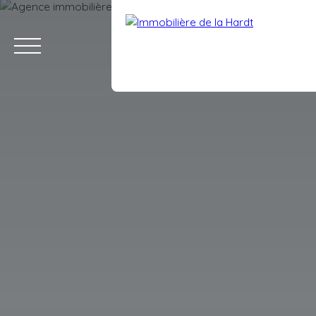
ACCUEIL
ACHETER
VENDRE
LOUER
ESTIMATION
BLO
Estimation
Espace client