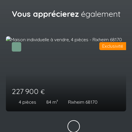
Vous apprécierez
également
Exclusivité
227 900
€
4
pièces
84
m²
Rixheim 68170