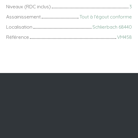
Niveaux (RDC inclus)
3
Assainissement
Tout à l'égout conforme
Localisation
Schlierbach 68440
Référence
VM458