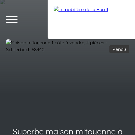
Vendu
ACCUEIL
ACHETER
VENDRE
LOUER
ESTIMATION
BLO
Estimation
Espace client
Superbe maison mitoyenne à