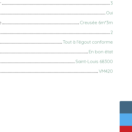
r
3
Oui
e
Creusée 6m*3m
2
Tout à l'égout conforme
En bon état
Saint-Louis 68300
VM420