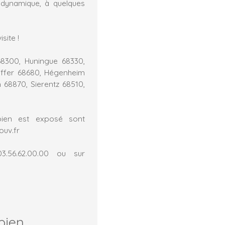
dynamique, à quelques
site !
68300, Huningue 68330,
iffer 68680, Hégenheim
 68870, Sierentz 68510,
bien est exposé sont
ouv.fr
3.56.62.00.00 ou sur
bien