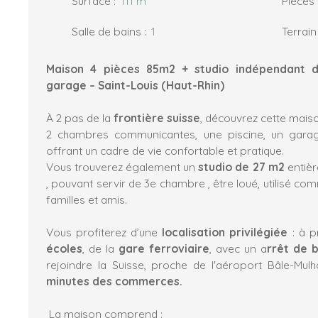
Surface
:
111
m²
Pièces
Salle de bains
:
1
Terrain
Maison 4 pièces 85m2 + studio indépendant d
garage – Saint-Louis (Haut-Rhin)
À 2 pas de la
frontière suisse
, découvrez cette mais
2 ​​​​chambres communicantes, une piscine, un gara
offrant un cadre de vie confortable et pratique.
Vous trouverez également un
studio de 27 m2
entiè
, pouvant servir de 3e chambre , être loué, utilisé 
familles et amis.
Vous profiterez d’une
localisation privilégiée
: à p
écoles
, de la
gare ferroviaire
, avec un a
rrêt de 
rejoindre la Suisse, proche de l'aéroport Bâle-Mu
minutes des commerces.
La maison comprend :