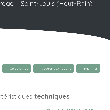
rage – Saint-Louis (Haut-Rhin)
Calculatrice
Ajouter aux favoris
Imprimer
téristiques
techniques
Pompe à chaleur/Individuel