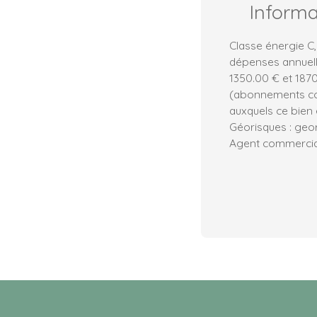
Inform
Classe énergie C,
dépenses annuell
1350.00 € et 1870
(abonnements com
auxquels ce bien 
Géorisques : geor
Agent commercial 