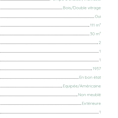
Bois/Double vitrage
Oui
111
m²
30
m²
2
1
1
1937
En bon état
Equipée/Américaine
Non meublé
Extérieure
1