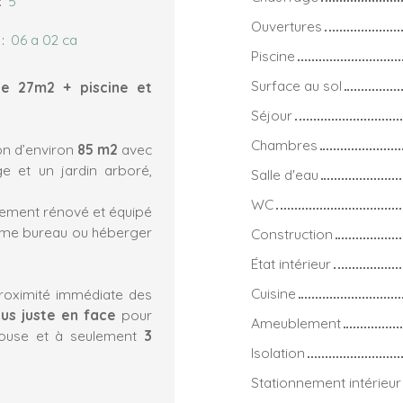
:
5
Ouvertures
:
06 a 02 ca
Piscine
Surface au sol
e 27m2 + piscine et
Séjour
Chambres
on d’environ
85 m2
​avec
ge et un jardin arboré,
Salle d'eau
WC
rement rénové et équipé
comme bureau ou héberger
Construction
État intérieur
Cuisine
roximité immédiate des
bus
juste en face
pour
Ameublement
lhouse et à seulement
3
Isolation
Stationnement intérieur