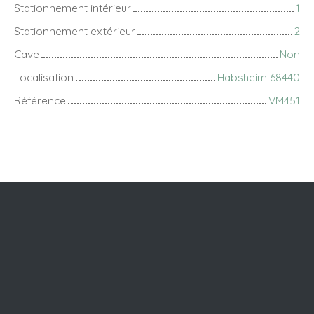
Stationnement intérieur
1
Stationnement extérieur
2
Cave
Non
Localisation
Habsheim 68440
Référence
VM451