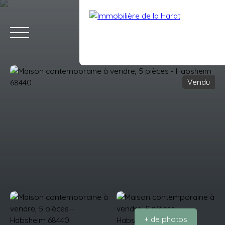
Vendu
ACCUEIL
ACHETER
VENDRE
LOUER
ESTIMATION
BLO
Estimation
Espace client
+ de photos