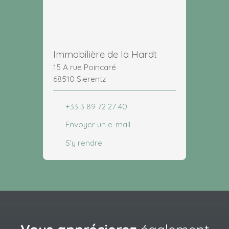
Immobilière de la Hardt
15 A rue Poincaré
68510 Sierentz
+33 3 89 72 27 40
Envoyer un e-mail
S'y rendre