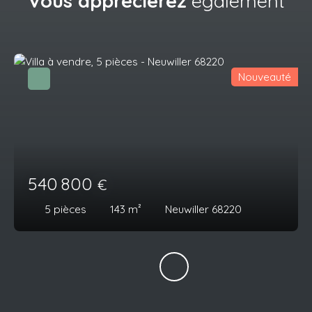
Vous apprécierez
également
Nouveauté
540 800
€
5
pièces
143
m²
Neuwiller 68220