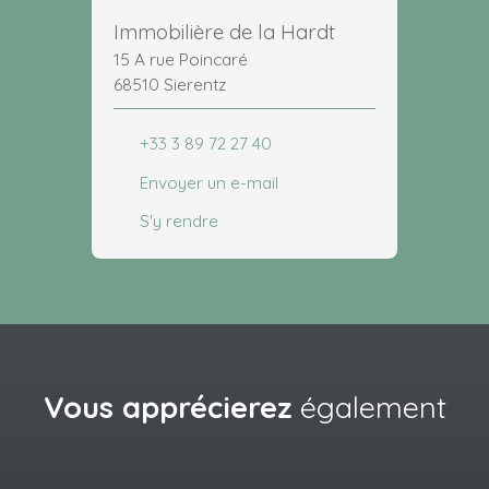
Immobilière de la Hardt
15 A rue Poincaré
68510 Sierentz
+33 3 89 72 27 40
Envoyer un e-mail
S'y rendre
Vous apprécierez
également