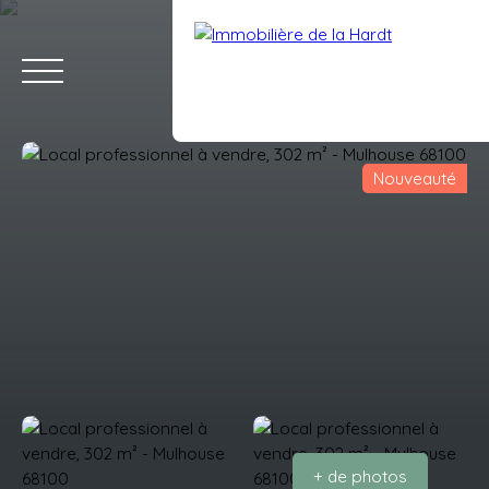
Nouveauté
ACCUEIL
ACHETER
VENDRE
LOUER
ESTIMATION
BLO
Estimation
Espace client
+ de photos