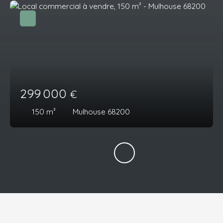
299 000
€
150
m²
Mulhouse 68200