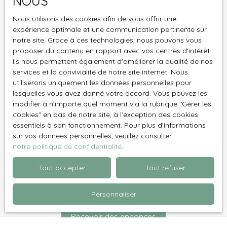
NOUS
J'accepte le traitement de mes données
Nous utilisons des cookies afin de vous offrir une
personnelles conformément au RGPD. Si vous ne
expérience optimale et une communication pertinente sur
souhaitez pas faire l'objet de prospection
notre site. Grace à ces technologies, nous pouvons vous
commerciale par voie téléphonique, vous pouvez
proposer du contenu en rapport avec vos centres d'intérêt.
vous inscrire gratuitement sur la liste d'opposition
Ils nous permettent également d'améliorer la qualité de nos
au démarchage téléphonique, prévu par l'article
services et la convivialité de notre site internet. Nous
L223-1 du code de la consommation, sur le site
utiliserons uniquement les données personnelles pour
Internet www.bloctel.gouv.fr ou par courrier
lesquelles vous avez donné votre accord. Vous pouvez les
adressé à :
modifier à n'importe quel moment via la rubrique ″Gérer les
cookies″ en bas de notre site, à l'exception des cookies
essentiels à son fonctionnement. Pour plus d'informations
Société Worldline, Service Bloctel, CS 61311, 41013
sur vos données personnelles, veuillez consulter
BLOIS CEDEX.
notre politique de confidentialité
.
Pour en savoir plus sur le traitement de vos
Tout accepter
Tout refuser
données personnelles, veuillez consulter notre
politique de confidentialité
.
Personnaliser
Recevoir des annonces