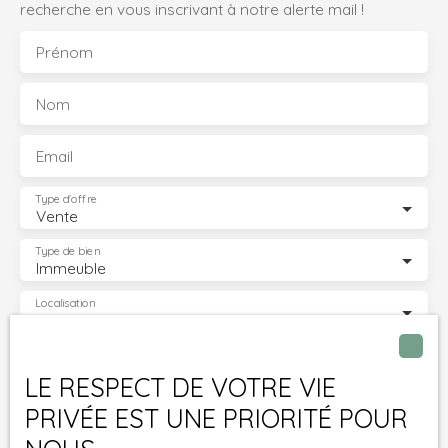
recherche en vous inscrivant à notre alerte mail !
Prénom
Nom
Email
Type d'offre
Vente
Type de bien
Immeuble
Localisation
Schlierbach (68440)
Budget max (€)
LE RESPECT DE VOTRE VIE
PRIVÉE EST UNE PRIORITÉ POUR
Surface min (m²)