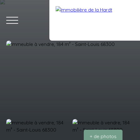
ACCUEIL
ACHETER
VENDRE
LOUER
ESTIMATION
BLO
Estimation
Espace client
+ de photos