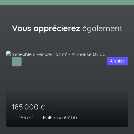
Vous apprécierez
également
A saisir
185 000
€
153
m²
Mulhouse 68100