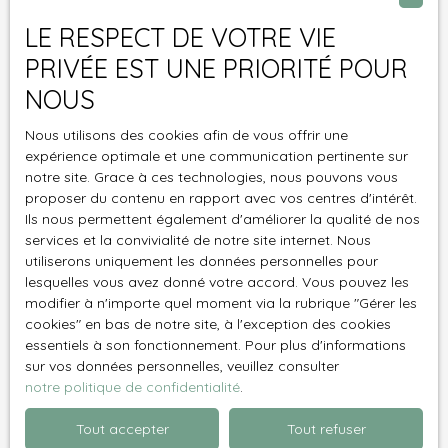
Surface min (m²)
LE RESPECT DE VOTRE VIE
PRIVÉE EST UNE PRIORITÉ POUR
Pièces min
NOUS
J'accepte le traitement de mes données
Nous utilisons des cookies afin de vous offrir une
personnelles conformément au RGPD. Si vous ne
expérience optimale et une communication pertinente sur
souhaitez pas faire l'objet de prospection
notre site. Grace à ces technologies, nous pouvons vous
commerciale par voie téléphonique, vous pouvez
proposer du contenu en rapport avec vos centres d'intérêt.
vous inscrire gratuitement sur la liste d'opposition
Ils nous permettent également d'améliorer la qualité de nos
au démarchage téléphonique, prévu par l'article
services et la convivialité de notre site internet. Nous
L223-1 du code de la consommation, sur le site
utiliserons uniquement les données personnelles pour
Internet www.bloctel.gouv.fr ou par courrier
lesquelles vous avez donné votre accord. Vous pouvez les
modifier à n'importe quel moment via la rubrique ″Gérer les
adressé à :
cookies″ en bas de notre site, à l'exception des cookies
essentiels à son fonctionnement. Pour plus d'informations
Société Worldline, Service Bloctel, CS 61311, 41013
sur vos données personnelles, veuillez consulter
BLOIS CEDEX.
notre politique de confidentialité
.
Pour en savoir plus sur le traitement de vos
Tout accepter
Tout refuser
données personnelles, veuillez consulter notre