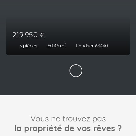
219 950
€
3
pièces
60.46
m²
Landser 68440
Vous ne trouvez pas
la propriété de vos rêves ?