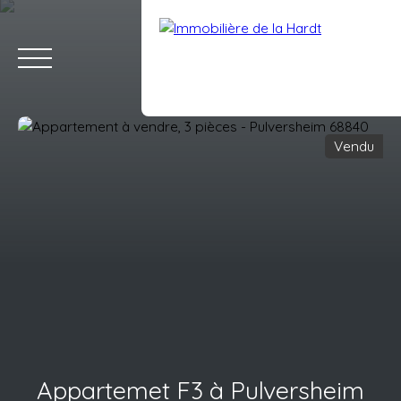
Vendu
ACCUEIL
ACHETER
VENDRE
LOUER
ESTIMATION
BLO
Estimation
Espace client
Appartemet F3 à Pulversheim