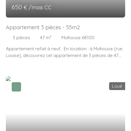
650
€ /mois CC
Appartement 3 pièces - 55m2
3
pièces
47
m²
Mulhouse 68100
Appartement refait à neuf. En location : à Mulhouse (rue
Louise), découvrez cet appartement de 3 pièces de 47
m². Il propose deux chambres, une cuisine aménagée et
équipée ouverte sur le séjour, une salle de bains et une
buanderie sur le palier. Un chauffage électrique est
présent dans l'appartement. Cet appartement se situe
Loué
au 1er étage d'un petit immeuble de deux étages.
L'intérieur de l'appartement est en excellent état. On
trouve tous les types d'écoles (de la maternelle au lycée)
à moins de 10 minutes à pied. Côté transports, il y a 11
lignes de bus, la gare Mulhouse ainsi que trois stations de
tramway (GARE CENTRALE - lignes 3 et TT, REPUBLIQUE -
ligne 3 - et PORTE JEUNE - ligne 1) dans un rayon de 1 km.