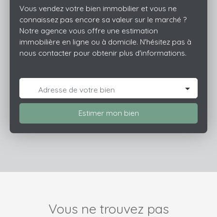
Des restaurants, des commerces, des boulangeries,
Vous vendez votre bien immobilier et vous ne
deux supermarchés, un bureau de poste et trois
connaissez pas encore sa valeur sur le marché ?
épiceries sont accessibles à proximité. Cet appartement
Notre agence vous offre une estimation
est à louer pour 600 € charges comprises. Dépôt de
immobilière en ligne ou à domicile. N'hésitez pas à
garantie : 400 €. Honoraires : 627€ N'hésitez pas à
nous contacter pour obtenir plus d'informations.
contacter nos conseillers pour obtenir de plus amples
renseignements sur ce T2 en location à Mulhouse. DPE :
G GES : G Montant estimé des dépenses annuelles
Adresse de votre bien
d'énergie pour un usage standard : entre 1 780€ et 2
450€ par an. Prix moyens des énergies indexés sur
l'année 2021 (abonnements compris). Les informations
Estimer mon bien
sur les risques auxquels ce bien est exposé sont
disponibles sur le site Géorisques : www. georisques.
gouv. fr
Vous ne trouvez pas