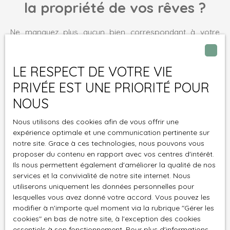
la propriété de vos rêves ?
Ne manquez plus aucun bien correspondant à votre
recherche en vous inscrivant à notre alerte mail !
Prénom
LE RESPECT DE VOTRE VIE
PRIVÉE EST UNE PRIORITÉ POUR
Nom
NOUS
Email
Nous utilisons des cookies afin de vous offrir une
expérience optimale et une communication pertinente sur
Type d'offre
notre site. Grace à ces technologies, nous pouvons vous
Vente
proposer du contenu en rapport avec vos centres d'intérêt.
Ils nous permettent également d'améliorer la qualité de nos
Type de bien
services et la convivialité de notre site internet. Nous
utiliserons uniquement les données personnelles pour
lesquelles vous avez donné votre accord. Vous pouvez les
Localisation
modifier à n'importe quel moment via la rubrique ″Gérer les
cookies″ en bas de notre site, à l'exception des cookies
Budget max (€)
essentiels à son fonctionnement. Pour plus d'informations