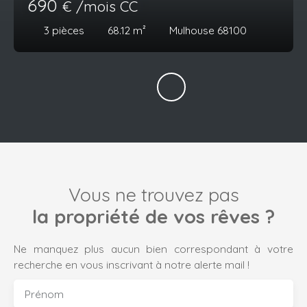
690
€ /mois CC
3
pièces
68.12
m²
Mulhouse 68100
Vous ne trouvez pas
la propriété de vos rêves ?
Ne manquez plus aucun bien correspondant à votre
recherche en vous inscrivant à notre alerte mail !
Prénom