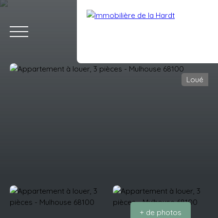
Loué
ACCUEIL
ACHETER
VENDRE
LOUER
ESTIMATION
BLO
Estimation
Espace client
+ de photos